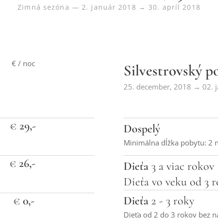
Zimná sezóna — 2. január 2018 → 30. apríl 2018
€ / noc
Silvestrovský p
25. december, 2018 → 02. j
€
29,-
Dospelý
Minimálna dĺžka pobytu: 2 n
€
26,-
Dieťa
3 a viac rokov
Dieťa vo veku od 3 
€
0,-
Dieťa
2 - 3 roky
Dieťa od 2 do 3 rokov bez n