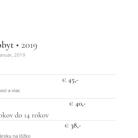
obyt
• 2019
anuár, 2019
€
45,-
oci a viac
€
40,-
rokov do 14 rokov
€
38,-
ároku na lôžko