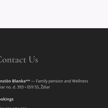
ontact Us
enzión Blanka**
— Family pension and Wellness
iar no.
d. 393 • 059 55, Ždiar
ookings