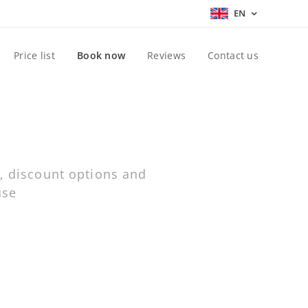
EN
Price list
Book now
Reviews
Contact us
, discount options and
ouse